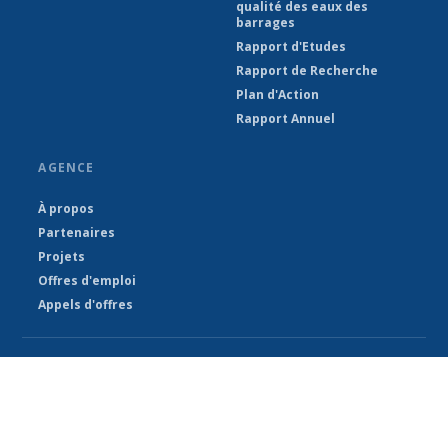
qualité des eaux des
barrages
Rapport d'Etudes
Rapport de Recherche
Plan d'Action
Rapport Annuel
AGENCE
À propos
Partenaires
Projets
Offres d'emploi
Appels d'offres
© Direction Générale des Ressources en Eau (DGRE) 2026
Alimenté par Climweb v1.1.3