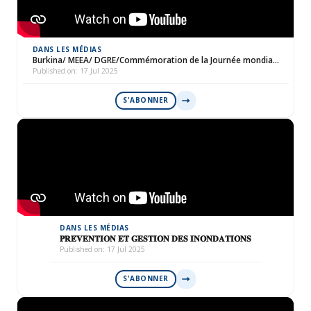
DANS LES MÉDIAS
Burkina/ MEEA/ DGRE/Commémoration de la Journée mondia…
Published on: 17 Jul 2025
S'ABONNER
DANS LES MÉDIAS
𝐏𝐑𝐄́𝐕𝐄𝐍𝐓𝐈𝐎𝐍 𝐄𝐓 𝐆𝐄𝐒𝐓𝐈𝐎𝐍 𝐃𝐄𝐒 𝐈𝐍𝐎𝐍𝐃𝐀𝐓𝐈𝐎𝐍𝐒
Published on: 17 Jul 2025
S'ABONNER