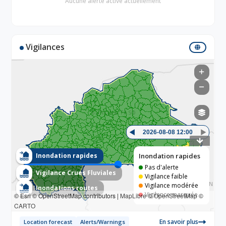
Aucune alerte active actuellement
Vigilances
+
−
◄
►
2026-08-08 12:00
Inondation rapides
Inondation rapides
Pas d'alerte
Vigilance Crues Fluviales
Vigilance faible
Vigilance modérée
Inondations routes
Vigilance marquée
© Esri © OpenStreetMap contributors |
MapLibre
©
OpenStreetMap
©
CARTO
En savoir plus
Location forecast
Alerts/Warnings