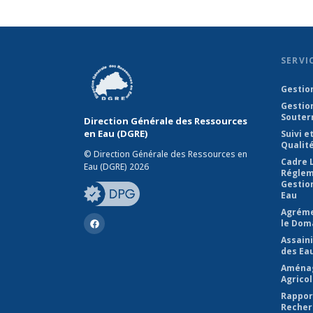
SERVI
Gestio
Gestio
Souter
Direction Générale des Ressources
en Eau (DGRE)
Suivi e
Qualit
© Direction Générale des Ressources en
Cadre L
Eau (DGRE) 2026
Réglem
Gestio
Eau
Agréme
le Doma
Assain
des Ea
Aména
Agrico
Rappor
Recher