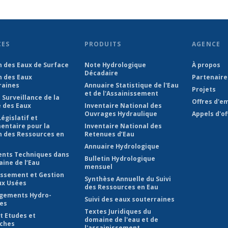
CES
PRODUITS
AGENCE
n des Eaux de Surface
Note Hydrologique
À propos
Décadaire
n des Eaux
Partenaire
raines
Annuaire Statistique de l'Eau
Projets
et de l'Assainissement
t Surveillance de la
Offres d'e
é des Eaux
Inventaire National des
Ouvrages Hydraulique
Appels d'of
égislatif et
entaire pour la
Inventaire National des
n des Ressources en
Retenues d’Eau
Annuaire Hydrologique
nts Techniques dans
Bulletin Hydrologique
ine de l’Eau
mensuel
issement et Gestion
Synthèse Annuelle du Suivi
ux Usées
des Ressources en Eau
gements Hydro-
Suivi des eaux souterraines
les
Textes Juridiques du
t Etudes et
domaine de l'eau et de
ches
l'assainissement